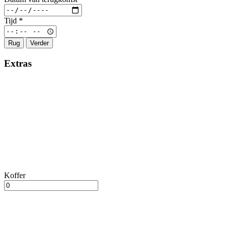
Tijd
*
Rug
Verder
Extras
Koffer