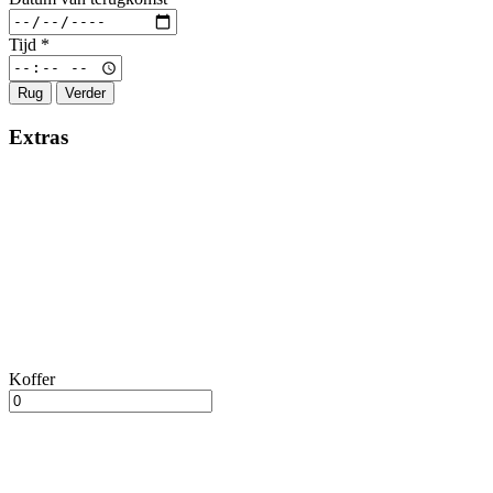
Tijd
*
Rug
Verder
Extras
Koffer