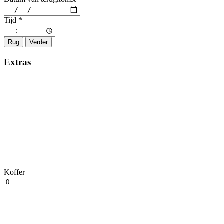
Tijd
*
Rug
Verder
Extras
Koffer