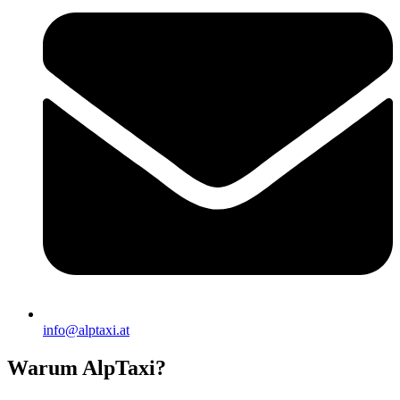
info@alptaxi.at
Warum AlpTaxi?